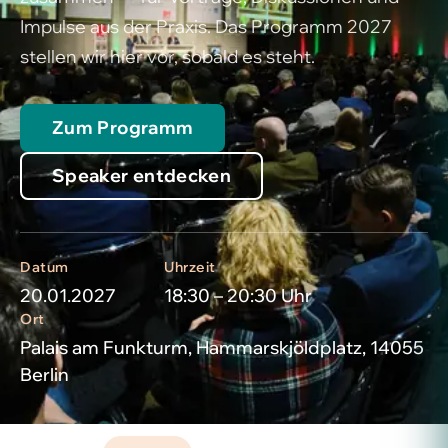
Impulse aus der Praxis. Das Programm 2027
stellen wir hier vor, sobald es steht.
Zum Programm
Speaker entdecken
Datum
Uhrzeit
20.01.2027
18:30 – 20:30 Uhr
Ort
Palais am Funkturm, Hammarskjöldplatz, 14055
Berlin