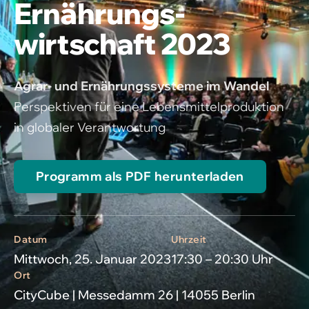
Ernährungs­
wirtschaft 2023
Agrar- und Ernährungssysteme im Wandel
Perspektiven für eine Lebensmittelproduktion
in globaler Verantwortung
Programm als PDF herunterladen
Datum
Uhrzeit
Mittwoch, 25. Januar 2023
17:30 – 20:30 Uhr
Ort
CityCube | Messedamm 26 | 14055 Berlin